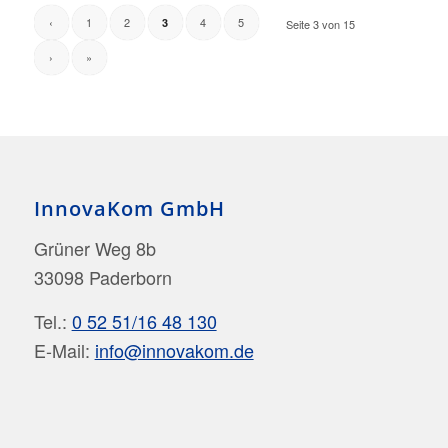
‹
1
2
4
5
3
Seite 3 von 15
›
»
InnovaKom GmbH
Grüner Weg 8b
33098 Paderborn
Tel.:
0 52 51/16 48 130
E-Mail:
info@innovakom.de