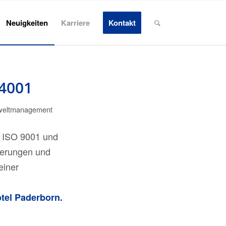
Neuigkeiten
Karriere
Kontakt
14001
eltmanagement
r ISO 9001 und
derungen und
einer
otel Paderborn.